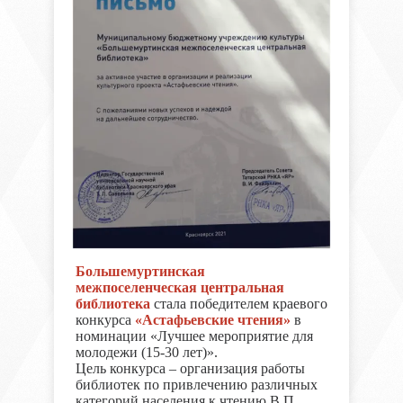
Большемуртинская
межпоселенческая центральная
библиотека
стала победителем краевого
конкурса
«Астафьевские чтения»
в
номинации «Лучшее мероприятие для
молодежи (15-30 лет)».
Цель конкурса – организация работы
библиотек по привлечению различных
категорий населения к чтению В.П.