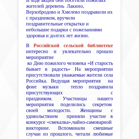
В ходе акции они посетили пожилых
жителей деревень Лакино,
Верхобродово и Хмелево поздравили их
с праздником, вручили
поздравительные открытки и
небольшие подарки с пожеланиями
здоровья и долгих лет жизни.
В
Российской сельской библиотеке
интересно и увлекательно прошло
мероприятие
ко Дню пожилого человека «И старость
бывает в радость» На мероприятии
присутствовали уважаемые жители села
Российка. Ведущая мероприятия на
фоне музыки тепло поздравила
присутствующих с
праздником. Участницы нашего
мероприятия поделились секретом
своей молодости. Женщины с
удовольствием приняли участие в
конкурсе «смекалка»,чайно-самоварной
викторине. Вспоминали смешные
случаи из прошлого, читали любимые