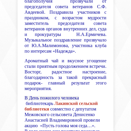
благополучия прозвучали от
председателя совета ветеранов С.Ф.
Авдеевой. Поздравила участников с
праздником, с возрастом мудрости
заместитель председателя совета
ветеранов органов внутренних дел, суда
и прокуратуры Н.А.Ермичева.
Музыкальное поздравление прозвучало
от Ю.А.Малимонова, участника клуба
по интересам «Надежда».
Ароматный чай и вкусное угощение
стали приятным продолжением встречи.
Восторг, радостное настроение,
благодарность за такой прекрасный
подарок- главный результат этого
мероприятия.
В День пожилого человека
библиотекарь
Лакинской сельской
библиотеки
совместно с депутатом
Межовского сельсовета Денисенко
Анастасией Владимировной провели
акцию «Пусть голова моя седа…».