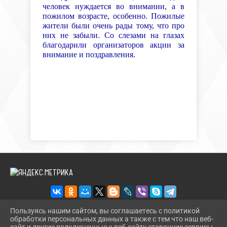
человек нуждается во внимании, а в
пожилом возрасте, особенно. Пожилые
жители были очень рады тому, что про
них не забыли. Со слезами на глазах
благодарили организаторов акции за
внимание и поздравления.
Пользуясь нашим сайтом, вы соглашаетесь с политикой
обработки персональных данных а также с тем что наш веб-
2026 Г. BMLIBR.RU