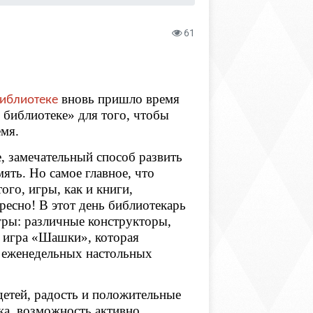
61
вновь пришло время
библиотеке
 библиотеке» для того, чтобы
емя.
, замечательный способ развить
ять. Но самое главное, что
ого, игры, как и книги,
ересно! В этот день библиотекарь
гры: различные конструкторы,
ь игра
«Шашки», которая
 еженедельных настольных
детей, радость и положительные
ка, возможность активно