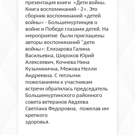
презентация книги «Дети войны.
Книга воспоминаний - 2»
.
Это
сборник воспоминаний «детей
войны» - Большемуртинцев о
войне и Победе глазами детей.
На
мероприятие были приглашены
авторы воспоминаний "дети
войны»: Елизарова Галина
Васильевна, Широков Юрий
Алексеевич, Кочнева Нина
Кузьминична, Межова Нелли
Андреевна. С теплыми
пожеланиями к участникам
встречи обратилась председатель
Большемуртинского районного
совета ветеранов Авдеева
Светлана Федоровна, пожелав им
крепкого
здоро