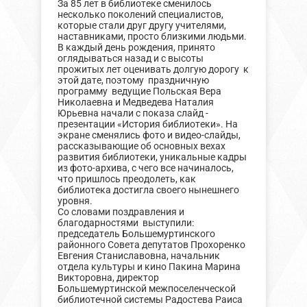
За 85 лет в библиотеке сменилось
несколько поколений специалистов,
которые стали друг другу учителями,
наставниками, просто близкими людьми.
В каждый день рождения, принято
оглядываться назад и с высоты
прожитых лет оценивать долгую дорогу к
этой дате, поэтому праздничную
программу ведущие Польская Вера
Николаевна и Медведева Наталия
Юрьевна начали с показа слайд -
презентации «История библиотеки». На
экране сменялись фото и видео-слайды,
рассказывающие об основных вехах
развития библиотеки, уникальные кадры
из фото-архива, с чего все начиналось,
что пришлось преодолеть, как
библиотека достигла своего нынешнего
уровня.
Со словами поздравления и
благодарностями выступили:
председатель Большемуртинского
районного Совета депутатов Прохоренко
Евгения Станиславовна, начальник
отдела культуры и кино Пакина Марина
Викторовна, директор
Большемуртинской межпоселенческой
библиотечной системы Радостева Раиса