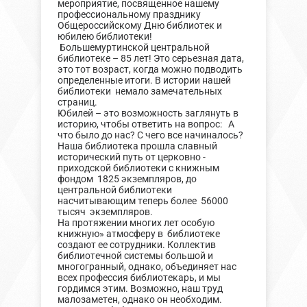
мероприятие, посвященное нашему
профессиональному празднику
Общероссийскому Дню библиотек и
юбилею библиотеки!
Большемуртинской центральной
библиотеке – 85 лет! Это серьезная дата,
это тот возраст, когда можно подводить
определенные итоги. В истории нашей
библиотеки немало замечательных
страниц.
Юбилей – это возможность заглянуть в
историю, чтобы ответить на вопрос: А
что было до нас? С чего все начиналось?
Наша библиотека прошла славный
исторический путь от церковно -
приходской библиотеки с книжным
фондом 1825 экземпляров, до
центральной библиотеки
насчитывающим теперь более 56000
тысяч экземпляров.
На протяжении многих лет особую
книжную» атмосферу в библиотеке
создают ее сотрудники. Коллектив
библиотечной системы большой и
многогранный, однако, объединяет нас
всех профессия библиотекарь, и мы
гордимся этим. Возможно, наш труд
малозаметен, однако он необходим.