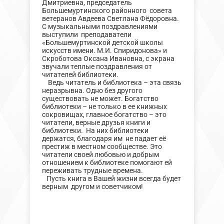
Дмитриевна, председатель
Большемуртинского районного совета
ветеранов Авдеева Светлана Фёдоровна.
С музыкальными поздравлениями
выступили преподаватели
«Большемуртинской детской школы
искусств имени. М.И. Спиридонова» и
Скроботова Оксана Ивановна, с экрана
звучали теплые поздравления от
читателей библиотеки.
Ведь читатель и библиотека – эта связь
неразрывна. Одно без другого
существовать не может. Богатство
библиотеки – не только в ее книжных
сокровищах, главное богатство – это
читатели, верные друзья книги и
библиотеки. На них библиотеки
держатся, благодаря им не падает её
престиж в местном сообществе. Это
читатели своей любовью и добрым
отношением к библиотеке помогают ей
переживать трудные времена.
Пусть книга в Вашей жизни всегда будет
верным другом и советчиком!