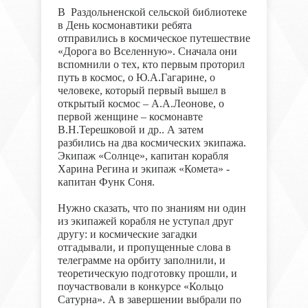
В Раздольненской сельской библиотеке
в День космонавтики ребята
отправились в космическое путешествие
«Дорога во Вселенную». Сначала они
вспомнили о тех, кто первым проторил
путь в космос, о Ю.А.Гагарине, о
человеке, который первый вышел в
открытый космос – А.А.Леонове, о
первой женщине – космонавте
В.Н.Терешковой и др.. А затем
разбились на два космических экипажа.
Экипаж «Солнце», капитан корабля
Харина Регина и экипаж «Комета» -
капитан Функ Соня.
Нужно сказать, что по знаниям ни один
из экипажей корабля не уступал друг
другу: и космические загадки
отгадывали, и пропущенные слова в
телеграмме на орбиту заполнили, и
теоретическую подготовку прошли, и
поучаствовали в конкурсе «Кольцо
Сатурна». А в завершении выбрали по