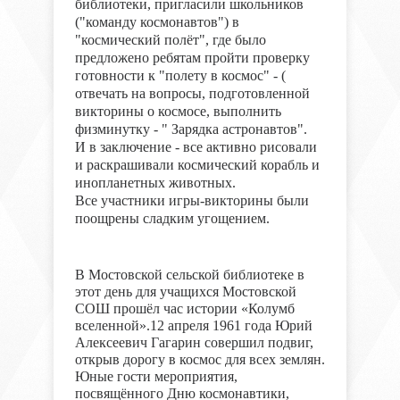
библиотеки, пригласили школьников
("команду космонавтов") в
"космический полёт", где было
предложено ребятам пройти проверку
готовности к "полету в космос" - (
отвечать на вопросы, подготовленной
викторины о космосе, выполнить
физминутку - " Зарядка астронавтов".
И в заключение - все активно рисовали
и раскрашивали космический корабль и
инопланетных животных.
Все участники игры-викторины были
поощрены сладким угощением.
В Мостовской сельской библиотеке в
этот день для учащихся Мостовской
СОШ прошёл час истории «Колумб
вселенной».12 апреля 1961 года Юрий
Алексеевич Гагарин совершил подвиг,
открыв дорогу в космос для всех землян.
Юные гости мероприятия,
посвящённого Дню космонавтики,