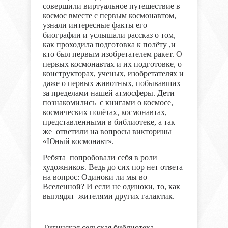
совершили виртуальное путешествие в
космос вместе с первым космонавтом,
узнали интересные факты его
биографии и услышали рассказ о том,
как проходила подготовка к полёту ,и
кто был первым изобретателем ракет. О
первых космонавтах и их подготовке, о
конструкторах, ученых, изобретателях и
даже о первых животных, побывавших
за пределами нашей атмосферы. Дети
познакомились с книгами о космосе,
космических полётах, космонавтах,
представленными в библиотеке, а так
же ответили на вопросы викторины
«Юный космонавт».
Ребята попробовали себя в роли
художников. Ведь до сих пор нет ответа
на вопрос: Одиноки ли мы во
Вселенной? И если не одиноки, то, как
выглядят жителями других галактик.
Тигинская сельская библиотека