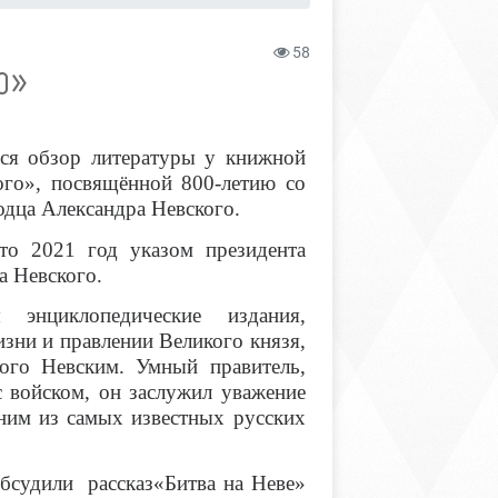
58
О»
лся обзор литературы у книжной
ого», посвящённой 800-летию со
одца Александра Невского.
то 2021 год указом президента
а Невского.
 энциклопедические издания,
зни и правлении Великого князя,
ого Невским. Умный правитель,
 войском, он заслужил уважение
дним из самых известных русских
бсудили рассказ«Битва на Неве»