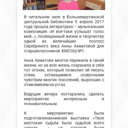
В читальном зале в Большемуртинской
центральной библиотеки 5 апреля 2017
года прошла литературно – музыкальная
композиция «И все-таки услышат голос
мой…», посвященный жизни и творчеству
одной из величайших поэтесс
Серебряного века Анны Ахматовой для
старшеклассников БМСОШ №1.
Анна Ахматова многое пережила в своей
жизни, но на всю жизнь сохранила в себе
тот огонек, который позволил ей писать
стихи, остающимися созвучными
чувствам многих поколений, выросших с
этим именем на устах.
Ведущие вечера постарались сделать
мероприятие интересным и
познавательным.
К мероприятию была
подготовленакнижная выставка «Твоя
жестокая судьба была судьбой всего
народа …», на которой были