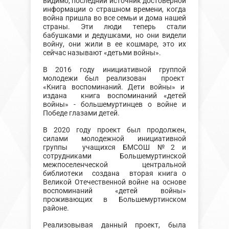
видимо, последний источник достоверной
информации о страшном времени, когда
война пришла во все семьи и дома нашей
страны. Эти люди теперь стали
бабушками и дедушками, но они видели
войну, они жили в ее кошмаре, это их
сейчас называют «детьми войны».
В 2016 году инициативной группой
молодежи был реализован проект
«Книга воспоминаний. Дети войны» и
издана книга воспоминаний «детей
войны» - большемуртинцев о войне и
Победе глазами детей.
В 2020 году проект был продолжен,
силами молодежной инициативной
группы учащихся БМСОШ №2 и
сотрудниками Большемуртинской
межпоселенческой центральной
библиотеки создана вторая книга о
Великой Отечественной войне на основе
воспоминаний «детей войны»
проживающих в Большемуртинском
районе.
Реализовывая данный проект, была