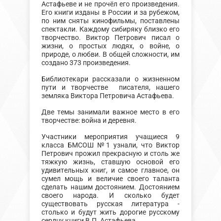
Астафьеве и не прочёл его произведения.
Его книги изданы в России и за рубежом,
по ним сняты кинофильмы, поставлены
спектакли. Каждому сибиряку близко его
творчество. Виктор Петрович писал о
жизни, о простых людях, о войне, о
природе, о любви. В общей сложности, им
создано 373 произведения.
Библиотекари рассказали о жизненном
пути и творчестве писателя, нашего
земляка Виктора Петровича Астафьева.
Две темы занимали важное место в его
творчестве: война и деревня.
Участники мероприятия учащиеся 9
класса БМСОШ №1 узнали, что Виктор
Петрович прожил прекрасную и столь же
тяжкую жизнь, ставшую основой его
удивительных книг, и самое главное, он
сумел мощь и величие своего таланта
сделать нашим достоянием. Достоянием
своего народа. И сколько будет
существовать русская литература -
столько и будут жить дорогие русскому
сердцу книги В.П. Астафьева.