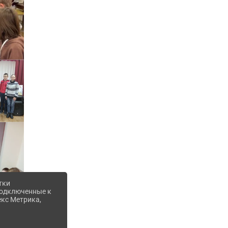
тки
 подключенные к
екс Метрика,