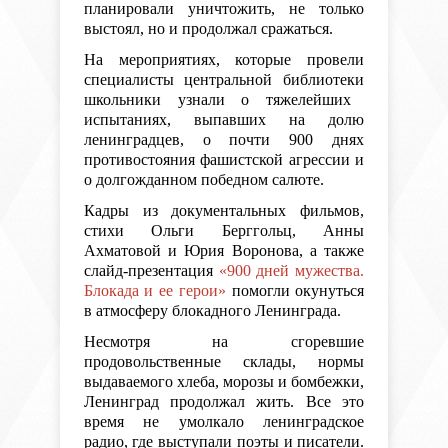
планировали уничтожить, не только
выстоял, но и продолжал сражаться.
На мероприятиях, которые провели
специалисты центральной библиотеки
школьники узнали о тяжелейших
испытаниях, выпавших на долю
ленинградцев, о почти 900 днях
противостояния фашистской агрессии и
о долгожданном победном салюте.
Кадры из документальных фильмов,
стихи Ольги Берггольц, Анны
Ахматовой и Юрия Воронова, а также
слайд-презентация
«900 дней мужества.
Блокада и ее герои»
помогли окунуться
в атмосферу блокадного Ленинграда.
Несмотря на сгоревшие
продовольственные склады, нормы
выдаваемого хлеба, морозы и бомбежки,
Ленинград продолжал жить. Все это
время не умолкало ленинградское
радио, где выступали поэты и писатели.