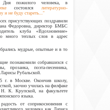
 Дня пожилого человека, в
иотеке
состоялся
литературно-
 и не буду стареть..."
всех присутствующих поздравили
тлана Федоровна, директор БМБС
одитель клуба «Вдохновение»
но много теплых слов в адрес
обрались мудрые, опытные и в то
щие познакомили собравшихся с
, прозаика, поэта-песенника,
 Ларисы Рубальской.
5 г. в Москве. Окончив школу,
сткой, заочно училась на филфаке
 Н. К. Крупской, на факультете
японского языка.
радость от соприкосновения с
алантливого человека как Лариса