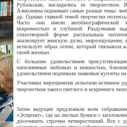
Рубальская, насладились ее творчеством.
В
Алексеевна поднимает самые разные темы: люб
др. Однако главной темой творчества поэтес
Часто они имели автобиографический х
искренностью и глубиной. Раздумывая на
стихотворной форме рассказывала читате
анализирует женскую долю, мироощущение, во
использует образ осени, который связывала к
своей жизнью.
С большим удовольствием присутствующие
наполненные любовью и нежностью, близки
удовольствием подпевали знакомые куплеты на
Участники мероприятия испытали истинное уд
творчеством такого светлого и искреннего чело
Затем ведущие предложили всем собравшим
«Эспромт», где на листках бумаги с заготов
досочинить строчки четверостиший. Все с у
конкурсе, зачитывали стихи собственного сочи