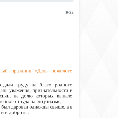
22
ьный праздник «День пожилого
тдали труду на благо родного
дань уважения, признательности и
сиян, на долю которых выпало
женного труда на энтузиазме,
 был дарован однажды свыше, а в
ти и доброты.