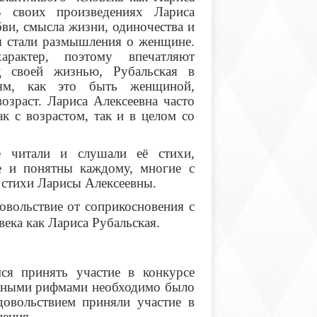
 своих произведениях Лариса
ви, смысла жизни, одиночества и
сы стали размышления о женщине.
арактер, поэтому впечатляют
д своей жизнью, Рубальская в
лям, как это быть женщиной,
зраст. Лариса Алексеевна часто
ак с возрастом, так и в целом со
 читали и слушали её стихи,
е и понятны каждому, многие с
 стихи Ларисы Алексеевны.
овольствие от соприкосновения с
века как Лариса Рубальская.
ся принять участие в конкурсе
ленными рифмами необходимо было
довольствием приняли участие в
нения.