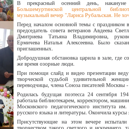
В прекрасный осенний день, накануне
Большемуртинской центральной библ
музыкальный вечер "Лариса Рубальская. Не хочу
Перед началом основной темы с праздником 
председатель совета ветеранов Авдеева Све
Дмитриева Татьяна Владимировна, руков
Ермичева Наталья Алексеевна. Было сказа
приглашенных.
Добродушная обстановка царила в зале, где с
же время озорные люди.
При помощи слайд и видео презентации веду
творческой судьбой удивительной женщины
переводчицы, члена Союза писателей Москвы -
Родилась будущая поэтесса 24 сентября 194
работала библиотекарем, корректором, машини
Московского педагогического института им.
русского языка и литературы. Окончила курсы 
Присутствующие на этом вечере испытали 
творчеством такого светлого и искреннего, т