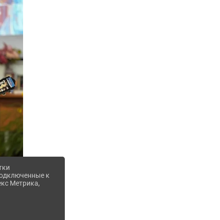
тки
 подключенные к
екс Метрика,