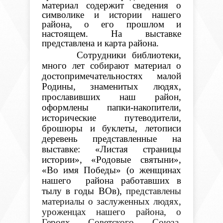
материал содержит сведения о
символике и истории нашего
района, о его прошлом и
настоящем. На выставке
представлена и карта района.
Сотрудники библиотеки,
много лет собирают материал о
достопримечательностях малой
Родины, знаменитых людях,
прославивших наш район,
оформлены папки-накопители,
исторические путеводители,
брошюры и буклеты, летописи
деревень представленные на
выставке: «Листая страницы
истории», «Родовые святыни»,
«Во имя Победы» (о женщинах
нашего района работавших в
тылу в годы ВОв),
представлены
материалы о заслуженных людях,
уроженцах нашего района, о
Героях Советского Союза,