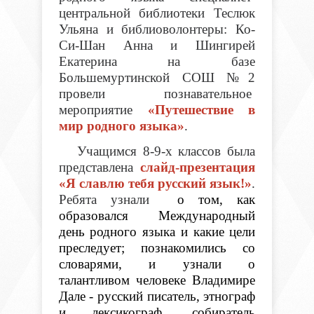
центральной библиотеки Теслюк
Ульяна и библиоволонтеры: Ко-
Си-Шан Анна и Шингирей
Екатерина на базе
Большемуртинской СОШ №2
провели познавательное
мероприятие
«Путешествие в
мир родного языка»
.
Учащимся 8-9-х классов была
представлена
слайд-презентация
«Я славлю тебя русский язык!»
.
Ребята узнали
о том, как
образовался Международный
день родного языка и какие цели
преследует; познакомились со
словарями, и узнали о
талантливом человеке Владимире
Дале - русский писатель, этнограф
и лексикограф, собиратель