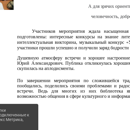
А для зрячих ориент
человечность, добр
Участников мероприятия ждала насыщенная п
подготовлены: интересные конкурсы на знание лите
интеллектуальная викторина, музыкальный конкурс «
участники прошли успешно и получили заряд бодрости 
Душевную атмосферу встречи и хорошее настроени
Юрий Александрович.
Публика откликнулась хорошим
скупилась на аплодисменты.
По завершении мероприятия по сложившейся тра
пообщались, поделились своими проблемами и радос
встречи. Ведь для многих из них библиотека яв
возможностью общения в сфере культурного и информа
тки
 подключенные к
екс Метрика,