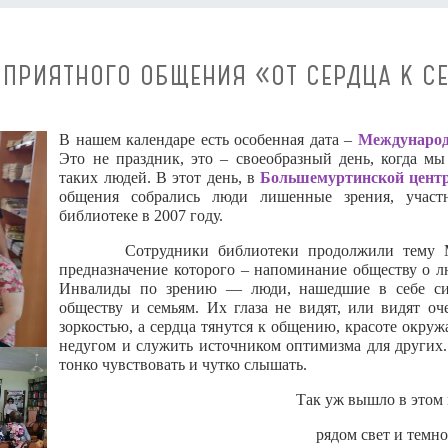
 ПРИЯТНОГО ОБЩЕНИЯ «ОТ СЕРДЦА К С
В нашем календаре есть особенная дата –
Международ
Это не праздник, это – своеобразный день, когда м
таких людей. В этот день, в
Большемуртинской центр
общения собрались люди лишенные зрения, участ
библиотеке в 2007 году.
Сотрудники библиотеки продолжили тему М
предназначение которого – напоминание обществу о л
Инвалиды по зрению — люди, нашедшие в себе сил
обществу и семьям. Их глаза не видят, или видят о
зоркостью, а сердца тянутся к общению, красоте окруж
недугом и служить источником оптимизма для других
тонко чувствовать и чутко слышать.
Так уж вышло в этом
рядом свет и темно