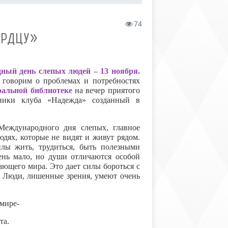
74
ЕРДЦУ»
ный день слепых людей – 13 ноября.
ы говорим о проблемах и потребностях
альной библиотеке
на вечер приятого
ники клуба «Надежда» созданный в
еждународного дня слепых, главное
юдях, которые не видят и живут рядом.
ы жить, трудиться, быть полезными
чень мало, но души отличаются особой
ающего мира. Это дает силы бороться с
. Люди, лишенные зрения, умеют очень
 мире-
та.