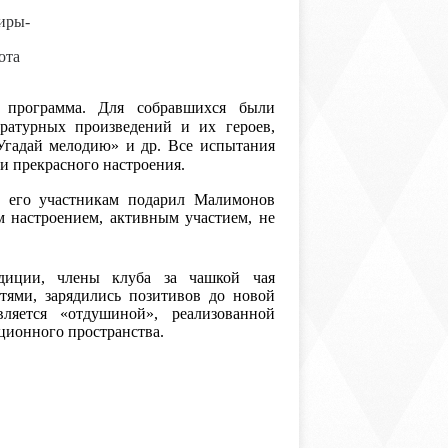
иры-
ота
рограмма. Для собравшихся были
ратурных произведений и их героев,
Угадай мелодию» и др. Все испытания
и прекрасного настроения.
е его участникам подарил Малимонов
 настроением, активным участием, не
диции, члены клуба за чашкой чая
тями, зарядились позитивов до новой
ляется «отдушиной», реализованной
ционного пространства.