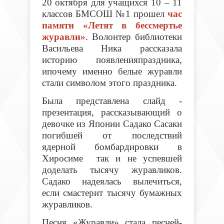
20 октября для учащихся 10 – 11
классов БМСОШ №1 прошел
час
памяти «Летят в бессмертье
журавли»
. Волонтер библиотеки
Васильева Ника рассказала
историю появленияпраздника,
ипочему именно белые журавли
стали символом этого праздника.
Была представлена слайд -
презентация, рассказывающий о
девочке из Японии Садако Сасаки
погибшей от последствий
ядерной бомбардировки в
Хиросиме так и не успевшей
доделать тысячу журавликов.
Садако надеялась вылечиться,
если смастерит тысячу бумажных
журавликов.
Песня «Журавли» стала песней-