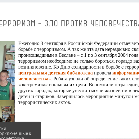
ЕРРОРИЗМ – ЗЛО ПРОТИВ ЧЕЛОВЕЧЕСТВ
Ежегодно 3 сентября в Российской Федерации отмечаетс
борьбе с терроризмом. А так же э
та дата неразрывно св
произошедшими в Беслане – с 1 по 3 сентября 2004 года
терроризмом необходимо не только бороться, гораздо в
возникновение. Ко Дню солидарности в борьбе с терр
центральная детская библиотека​
провела
информацио
человечества»
. Ребята узнали об определение таких сло
«экстремизм» и
каковы их цели
. Вспомнили о трагедии
других городах, которые унесли тысячи жизней ни в 
детей и стариков. Завершилось мероприятие минутой мо
террористических актов.
тки
 подключенные к
екс Метрика,