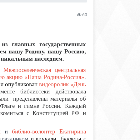
60
 из главных государственных
уем нашу Родину, нашу Россию,
 уникальным наследием.
ка
Межпоселенческая центральная
ую акцию «Наша Родина-Россия»
.
ыл опубликован
видеоролик «День
менте библиотеки действовала
были представлены материалы об
 Флаге и гимне России. Каждый
акомиться с Конституцией РФ и
и
и
библио-волонтер Екатирина
праздником
и вручали буклеты с