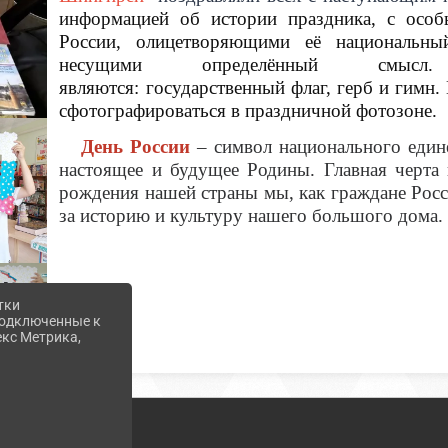
информацией об истории праздника, с
особ
России, олицетворяющими её национальный
несущими определённый смысл
являются: государственный флаг, герб и гимн.
сфотографироваться в праздничной фотозоне.
День России
– символ национального едине
настоящее и будущее Родины.
Главная черта
рождения нашей страны мы, как граждане Рос
за историю и культуру нашего большого дома
тки
 подключенные к
екс Метрика,