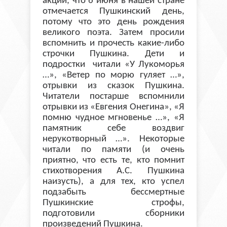
акции, что 6 июня в нашей стране
отмечается Пушкинский день,
потому что это день рождения
великого поэта. Затем просили
вспомнить и прочесть какие-либо
строчки Пушкина. Дети и
подростки читали «У Лукоморья
…», «Ветер по морю гуляет …»,
отрывки из сказок Пушкина.
Читатели постарше вспомнили
отрывки из «Евгения Онегина», «Я
помню чудное мгновенье …», «Я
памятник себе воздвиг
нерукотворный …». Некоторые
читали по памяти (и очень
приятно, что есть те, кто помнит
стихотворения А.С. Пушкина
наизусть), а для тех, кто успел
подзабыть бессмертные
Пушкинские строфы,
подготовили сборники
произведений Пушкина.