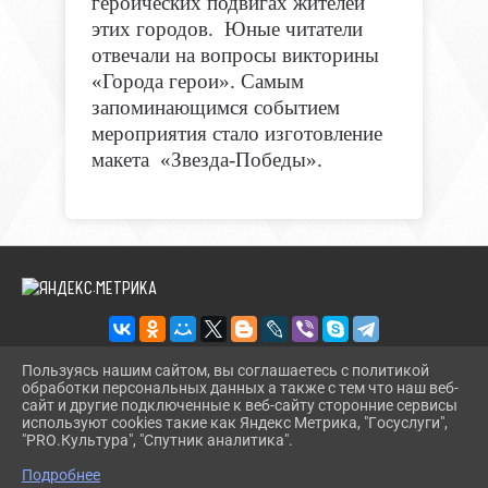
героических подвигах жителей
этих городов. Юные читатели
отвечали на вопросы викторины
«Города герои». Самым
запоминающимся событием
мероприятия стало изготовление
макета «Звезда-Победы».
Пользуясь нашим сайтом, вы соглашаетесь с политикой
обработки персональных данных а также с тем что наш веб-
2026 Г. BMLIBR.RU
сайт и другие подключенные к веб-сайту сторонние сервисы
ВХОД
используют cookies такие как Яндекс Метрика, "Госуслуги",
КАРТА САЙТА
"PRO.Культура", "Спутник аналитика".
^
ПОЛИТИКА ОБРАБОТКИ ПЕРСОНАЛЬНЫХ ДАННЫХ
Подробнее