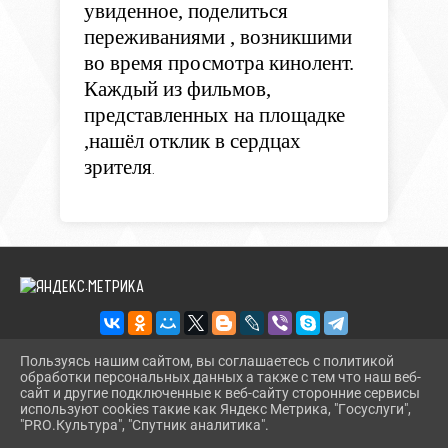
увиденное, поделиться
переживаниями , возникшими
во время просмотра кинолент.
Каждый из фильмов,
представленных на площадке
,нашёл отклик в сердцах
зрителя
.
Пользуясь нашим сайтом, вы соглашаетесь с политикой
обработки персональных данных а также с тем что наш веб-
2026 Г. BMLIBR.RU
сайт и другие подключенные к веб-сайту сторонние сервисы
ВХОД
используют cookies такие как Яндекс Метрика, "Госуслуги",
КАРТА САЙТА
"PRO.Культура", "Спутник аналитика".
^
ПОЛИТИКА ОБРАБОТКИ ПЕРСОНАЛЬНЫХ ДАННЫХ