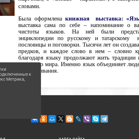
словами.
Была оформлена
книжная выставка: «Язы
выставка сама по себе – напоминание о в
чистоты языков. На ней были представ
энциклопедии по русскому и татарскому я
пословицы и поговорки. Тысячи лет он созда
предков, и каждое слово в нем – словно к
благодаря языку продолжают жить традиции н
познанию мира. Именно язык объединяет люде
тки
их проживания.
 подключенные к
екс Метрика,