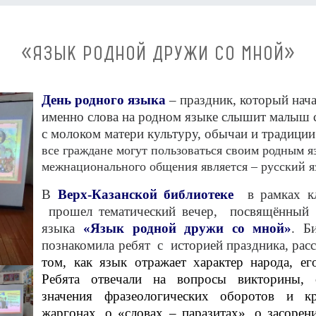
«ЯЗЫК РОДНОЙ ДРУЖИ СО МНОЙ»
День родного языка
– праздник, который нача
именно слова на родном языке слышит малыш с
с молоком матери культуру, обычаи и традиции
все граждане могут пользоваться своим родным я
межнационального общения является – русский я
В
Верх-Казанской библиотеке
в рамках кл
прошел тематический вечер, посвящённый
языка
«Язык родной дружи со мной»
. Б
познакомила ребят с историей праздника, рас
том, как язык отражает характер народа, ег
Ребята отвечали на вопросы викторины, о
значения фразеологических оборотов и к
жаргонах, о «словах – паразитах», о засоре