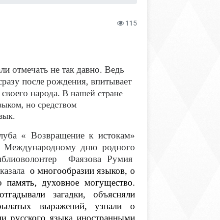
115
ли отмечать не так давно. Ведь
разу после рождения, впитывает
 своего народа.
В нашей стране
зыком, но средством
зык.
уба « Возвращение к истокам»
 Международному дню родного
иблиоволонтер Фаязова Румия
сказала
о многообразии языков, о
о память, духовное могущество.
тгадывали загадки, объясняли
рылатых выражений, узнали о
нии русского языка иностранными