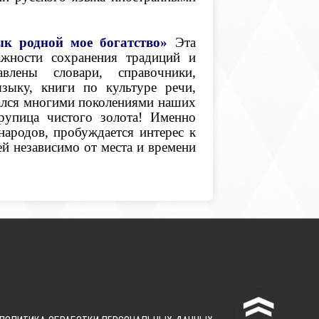
к родной мое богатство»
Эта
ажности сохранения традиций и
лены словари, справочники,
зыку, книги по культуре речи,
вался многими поколениями наших
рупица чистого золота! Именно
ародов, пробуждается интерес к
й независимо от места и времени
^