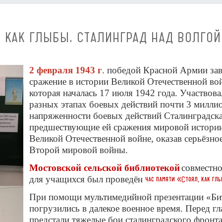
, КАК ГЛЫБЫ, СТАЛИНГРАД НАД ВОЛГОЙ
2 февраля 1943 г
. победой Красной Армии за
сражение в истории Великой Отечественной во
которая началась 17 июля 1942 года. Участвова
разных этапах боевых действий почти 3 миллио
напряженности боевых действий Сталинградска
предшествующие ей сражения мировой истории
Великой Отечественной войне, оказав серьёзно
Второй мировой войны.
Мостовской сельской библиотекой
совместно
для учащихся был проведён
час памяти «Стоял, как гл
При помощи мультимедийной презентации «Бит
погрузились в далекое военное время. Перед г
предстали тяжелые бои сталинградского фронт