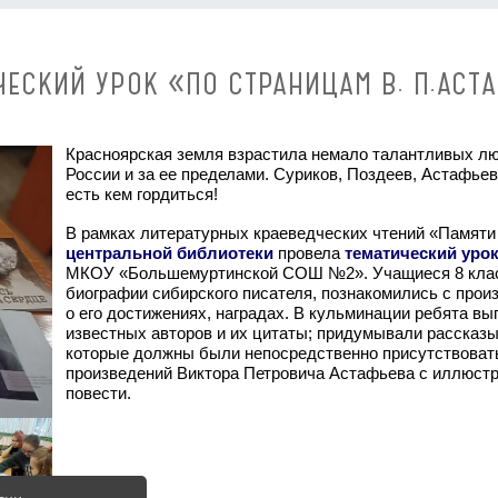
ЧЕСКИЙ УРОК «ПО СТРАНИЦАМ В. П.АСТ
Красноярская земля взрастила немало талантливых лю
России и за ее пределами. Суриков, Поздеев, Астафьев
есть кем гордиться!
В рамках литературных краеведческих чтений «Памяти
центральной библиотеки
провела
тематический уро
МКОУ «Большемуртинской СОШ №2». Учащиеся 8 клас
биографии сибирского писателя, познакомились с прои
о его достижениях, наградах. В кульминации ребята в
известных авторов и их цитаты; придумывали рассказы
которые должны были непосредственно присутствовать
произведений Виктора Петровича Астафьева с иллюст
повести.