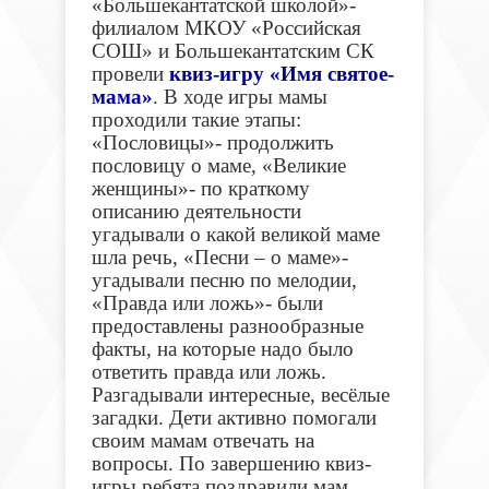
«Большекантатской школой»-
филиалом МКОУ «Российская
СОШ» и Большекантатским СК
провели
квиз-игру «Имя святое-
мама»
. В ходе игры мамы
проходили такие этапы:
«Пословицы»- продолжить
пословицу о маме, «Великие
женщины»- по краткому
описанию деятельности
угадывали о какой великой маме
шла речь, «Песни – о маме»-
угадывали песню по мелодии,
«Правда или ложь»- были
предоставлены разнообразные
факты, на которые надо было
ответить правда или ложь.
Разгадывали интересные, весёлые
загадки. Дети активно помогали
своим мамам отвечать на
вопросы. По завершению квиз-
игры ребята поздравили мам