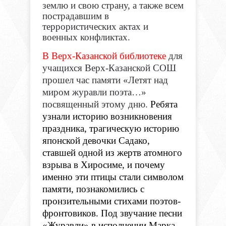
землю и свою страну, а также всем
пострадавшим в
террористических актах и
военных конфликтах.
В Верх-Казанской библиотеке
для
учащихся Верх-Казанской СОШ
прошел час памяти «Летят над
миром журавли поэта…»
посвященный этому дню.
Ребята
узнали историю возникновения
праздника, трагическую историю
японской девочки Садако,
ставшей одной из жертв атомного
взрыва в Хиросиме, и почему
именно эти птицы стали символом
памяти, познакомились с
пронзительными стихами поэтов-
фронтовиков. Под звучание песни
«Журавли» в исполнении Марка