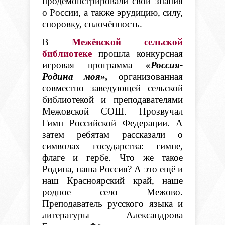
продемонстрировали свои знания
о России, а также эрудицию, силу,
сноровку, сплочённость.
В
Межёвской сельской
библиотеке
прошла конкурсная
игровая программа
«Россия-
Родина моя»,
организованная
совместно заведующей сельской
библиотекой и преподавателями
Межовской СОШ. Прозвучал
Гимн Российской Федерации. А
затем ребятам рассказали о
символах государства: гимне,
флаге и гербе. Что же такое
Родина, наша Россия? А это ещё и
наш Красноярский край, наше
родное село Межово.
Преподаватель русского языка и
литературы Александрова