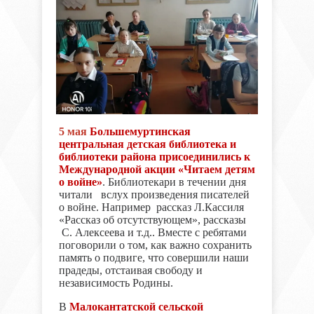
5 мая
Большемуртинская
центральная детская библиотека и
библиотеки района присоединились к
Международной акции «Читаем детям
о войне»
. Библиотекари в течении дня
читали
вслух произведения писателей
о войне. Например рассказ Л.Кассиля
«Рассказ об отсутствующем», рассказы
С. Алексеева и т.д.. Вместе с ребятами
поговорили о том, как важно сохранить
память о подвиге, что совершили наши
прадеды, отстаивая свободу и
независимость Родины.
В
Малокантатской сельской