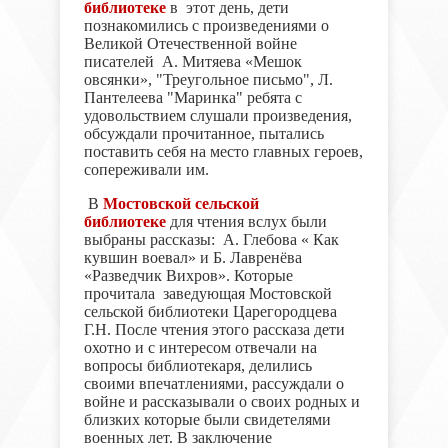
библиотеке
в этот день, дети
познакомились с произведениями о
Великой Отечественной войне
писателей А. Митяева «Мешок
овсянки», "Треугольное письмо", Л.
Пантелеева "Маринка" ребята с
удовольствием слушали произведения,
обсуждали прочитанное, пытались
поставить себя на место главных героев,
сопереживали им.
В
Мостовской сельской
библиотеке
для чтения вслух были
выбраны рассказы: А. Глебова « Как
кувшин воевал» и Б. Лавренёва
«Разведчик Вихров». Которые
прочитала заведующая Мостовской
сельской библиотеки Царегородцева
Г.Н. После чтения этого рассказа дети
охотно и с интересом отвечали на
вопросы библиотекаря, делились
своими впечатлениями, рассуждали о
войне и рассказывали о своих родных и
близких которые были свидетелями
военных лет. В заключение