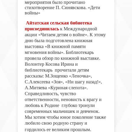
мероприятия было прочитано
стихотворение П. Синявскова. «Дети
войны»
Айтатская сельская бибиотека
присоединилась
к Международной
акции «Читаем детям о войне». К этому
дню была подготовлена книжная
выстовка «В книжной памяти
мгновения войны». Библиотекарь
провела обзор по книжной выставке.
Волонтер Косова Ирина и
библиотекарь прочитали детям
рассказы: М.Зощенко «Леночка»,
С.Алексеева «Зоя», «Ни шагу назад!»,
А.Митяева «Куриная слепота».
Справедливость, чувство
ответственности, неновисть к врагу и
любовь к Родине глубоко тронули
современных мальчишек и девченок.
Мы хотим чтобы юное поколение также
любило свою родную страну и
гордилось ее великим прошлым
.