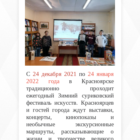
С
24 декабря 2021
по
24 января
2022 года
в Красноярске
традиционно проходит
ежегодный Зимний суриковский
фестиваль искусств. Красноярцев
и гостей города ждут выставки,
концерты, кинопоказы и
необычные экскурсионные
маршруты, рассказывающие о
жизни и творчестве великого