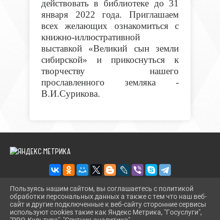
действовать в библиотеке до 31
января 2022 года. Приглашаем
всех желающих ознакомиться с
книжно-иллюстративной
выставкой «Великий сын земли
сибирской» и прикоснуться к
творчеству нашего
прославленного земляка -
В.И.Сурикова.
Пользуясь нашим сайтом, вы соглашаетесь с политикой
обработки персональных данных а также с тем что наш веб-
2026 Г. BMLIBR.RU
сайт и другие подключенные к веб-сайту сторонние сервисы
ВХОД
используют cookies такие как Яндекс Метрика, "Госуслуги",