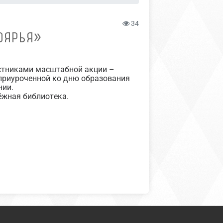
34
ОЯРЬЯ»
стниками масштабной акции –
приуроченной ко дню образования
нии.
ёжная библиотека.